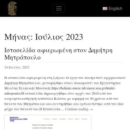
Skip
to
English
content
Μήνας:
Ιούλιος 2023
Ιστοσελίδα αφιερωμένη στον Δημήτρη
Μητρόπουλο
24 Ιουλίου, 2023
Η ιστοσελίδα αφιερωμένη στη ζωή και το έργο του διαπρεπούς αρχιμουσικού
Δημήτρη Μητρόπουλου, μεταφέρθηκε στους διακομιστές του Εργαστηρίου
Μελέτης Ελληνικής Μουσικής.https://hellenic-music-lab.music.uoa.gr/dimitri-
mitropoulos/Η ιστοσελίδα δημιουργήθηκε στις αρχές του 2010 από τον
αείμνηστο καθηγητή Απόστολο Κώστιο, με αφορμή τα 50 χρόνια από τον
θάνατο του Μητρόπουλου και συντηρήθηκε και εμπλουτίστηκε από τον ίδιο
μέχρι τον θάνατό του.Η Ιστοσελίδα…
Continue reading
→